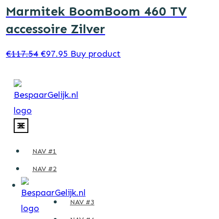
€47.94.
€39.95.
Marmitek BoomBoom 460 TV
accessoire Zilver
Original
Current
€
117.54
€
97.95
Buy product
price
price
was:
is:
€117.54.
€97.95.
NAV #1
NAV #2
NAV #3