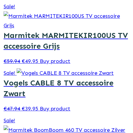
price
price
Sale!
was:
is:
€95.94.
€79.95.
Marmitek MARMITEKIR100US TV
accessoire Grijs
Original
Current
€
59.94
€
49.95
Buy product
price
price
Sale!
was:
is:
Vogels CABLE 8 TV accessoire
€59.94.
€49.95.
Zwart
Original
Current
€
47.94
€
39.95
Buy product
price
price
Sale!
was:
is: