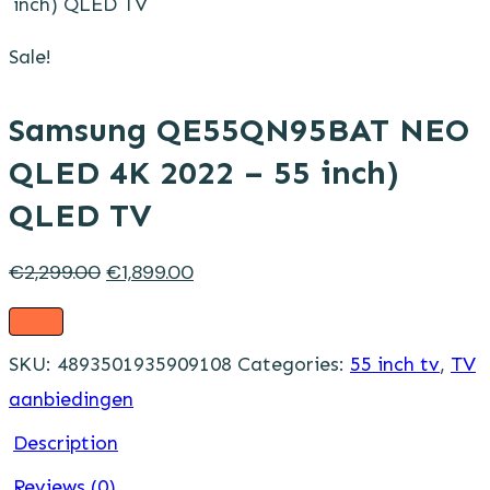
inch) QLED TV
Sale!
Samsung QE55QN95BAT NEO
QLED 4K 2022 – 55 inch)
QLED TV
Original
Current
€
2,299.00
€
1,899.00
price
price
was:
is:
SKU:
4893501935909108
Categories:
55 inch tv
,
TV
€2,299.00.
€1,899.00.
aanbiedingen
Description
Reviews (0)