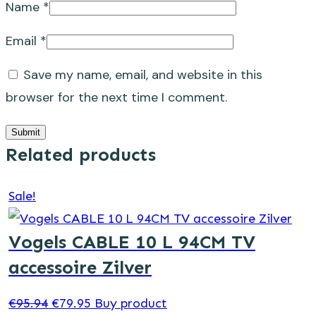
Name
*
Email
*
Save my name, email, and website in this
browser for the next time I comment.
Submit
Related products
Sale!
Vogels CABLE 10 L 94CM TV
accessoire Zilver
Original
Current
€
95.94
€
79.95
Buy product